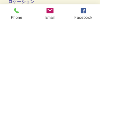
ロケーション
富士山を背にして正面に箱根の山を見渡す
清らかな風を感じられる丘の上にあります。
Phone
Email
Facebook
デザイン
​「清風苑」は明るい光と爽やかな風を感じな
がら、富士山の大きな自然の中で石庭を借景
とした茶室の前の小庭のように、さらっとし
た味わいがあり暫くそこに佇みお茶を一服し
たくなるようなお墓をイメージしてデザイン
しました。
NEWS!
2027年度予定（工事が少し遅れています）
新東名高速道路「小山PAスマートI.C」供用
開始予定。東京、横浜、名古屋、中央道方面
からのアクセスが格段に良くなります。
（I.Cから冨士霊園まで車で3分）
清風苑TOP