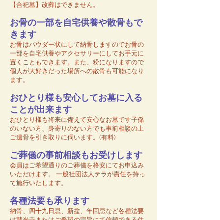
【合祀墓】改葬はできません。
お骨の一部を自宅供養や散骨もで
きます
お骨はパウダー状にして納骨しますのでお骨の
一部を自宅供養やアクセサリーにしてお手元に
置くこともできます。また、粉になりますので
個人が大好きだった場所への散骨も可能になり
ます。
​おひとり様も安心してお墓に入る
ことが出来ます
おひとり様も将来に備えて安心なお墓です子孫
のいない方、身寄りのない方でも事前相談の上
ご遺骨を引き取りに伺います。(有料)
ご葬儀の事前相談もお受けします
会員はご希望通りのご葬儀を格安にてお申込み
いただけます。 一般社団法人テラが責任を持っ
て施行いたします。
各種法要も承ります
納骨、四十九日忌、新盆、年回忌など各種法要
は慧光寺またはご希望の宗旨にて信頼できる住