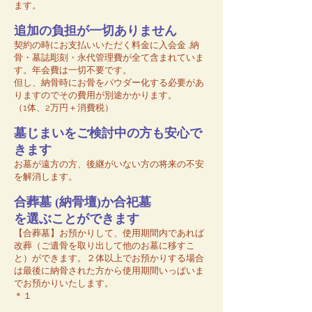
ます。
追加の負担が一切ありません
契約の時にお支払いいただく料金に入会金 ,納
骨・墓誌彫刻・永代管理費が全て含まれていま
す。年会費は一切不要です。
但し、納骨時にお骨をパウダー化する必要があ
りますのでその費用が別途かかります。
（1体、2万円＋消費税）
墓じまいをご検討中の方も安心で
きます
お墓が遠方の方、後継がいない方の将来の不安
を解消します。
合葬墓 (納骨壇)か合祀墓
を選ぶことができます
【合葬墓】お預かりして、使用期間内であれば
改葬（ご遺骨を取り出して他のお墓に移すこ
と）ができます。２体以上でお預かりする場合
は最後に納骨された方から使用期間いっぱいま
でお預かりいたします。
＊１