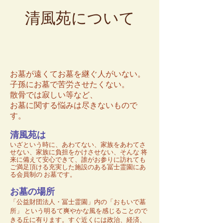
清風苑について
お墓が遠くてお墓を継ぐ人がいない。
子孫にお墓で苦労させたくない。
散骨では寂しい等など、
お墓に関する悩みは尽きないもので
す。
清風苑は
いざという時に、あわてない、家族をあわてさ
せない、家族に負担をかけさせない、そんな 将
来に備えて安心できて、誰がお参りに訪れても
ご満足頂ける充実した施設のある冨士霊園にあ
る会員制の お墓です。
お墓の場所
「公益財団法人・冨士霊園」内の「おもいで墓
所」 という明るて爽やかな風を感じることので
きる丘に有ります。すぐ近くには政治、経済、