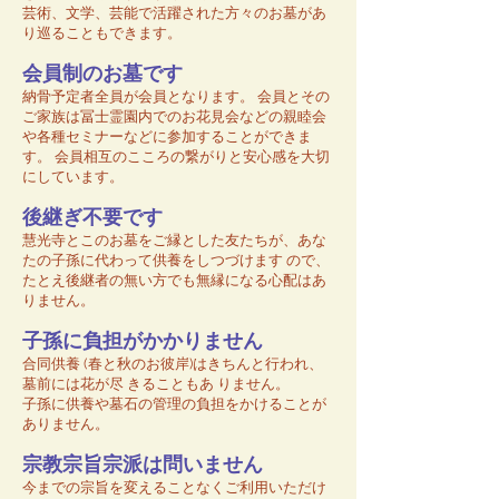
芸術、文学、芸能で活躍された方々のお墓があ
り巡ることもできます。
会員制のお墓です
納骨予定者全員が会員となります。 会員とその
ご家族は冨士霊園内でのお花見会などの親睦会
や各種セミナーなどに参加することができま
す。 会員相互のこころの繋がりと安心感を大切
にしています。
後継ぎ不要です
慧光寺とこのお墓をご縁とした友たちが、あな
たの子孫に代わって供養をしつづけます ので、
たとえ後継者の無い方でも無縁になる心配はあ
りません。
子孫に負担がかかりません
合同供養 (春と秋のお彼岸)はきちんと行われ、
墓前には花が尽 きることもあ りません。
子孫に供養や墓石の管理の負担をかけることが
ありません。
宗教宗旨宗派は問いません
今までの宗旨を変えることなくご利用いただけ