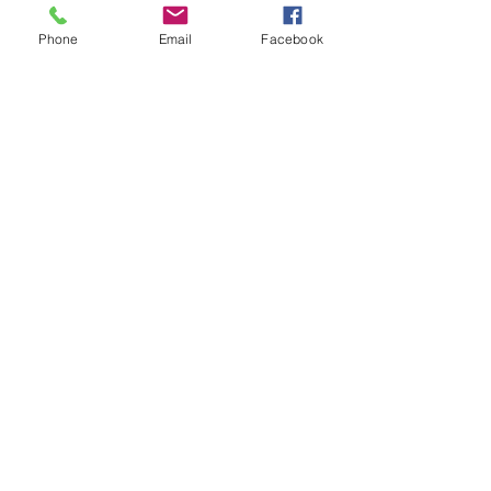
Phone
Email
Facebook
清風苑使用料にもどる
使用約款
清風苑TOP
慧光寺TOP
お問い合わせ
会員制永代供養墓「清風苑」
​所在地：冨士霊園
おもいで墓所３K-8-116