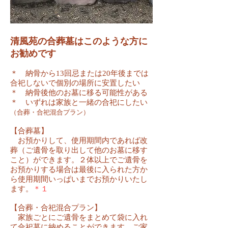
清風苑の合葬墓はこのような方に
お勧めです
​＊ 納骨から13回忌または20年後までは
合祀しないで個別の場所に安置したい
＊ 納骨後他のお墓に移る可能性がある
​＊ いずれは家族と一緒の合祀にしたい
（合葬・合祀混合プラン）
【合葬墓】
お預かりして、使用期間内であれば改
葬（ご遺骨を取り出して他のお墓に移す
こと）ができます。２体以上でご遺骨を
お預かりする場合は最後に入られた方か
ら使用期間いっぱいまでお預かりいたし
ます。
＊１
​​【合葬・合祀混合プラン】
家族ごとにご遺骨をまとめて袋に入れ
て合祀墓に納めることができます。ご家