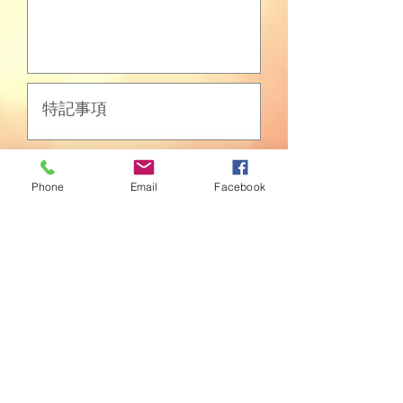
送信
Phone
Email
Facebook
祭頭山慧光寺・一般社団法人テラ
住所：山梨県南都留郡忍野村忍草3250
​TEL:
090-4526-8203
FAX:
050-3737-7559
特定商取引に基づく表記
access