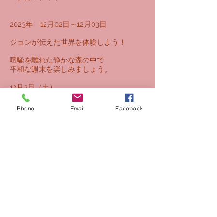
2023年 12月02日～12月03日
ジョンが伝えた世界を体験しよう！
喧騒を離れた静かな森の中で
平和な週末を楽しみましょう。
12月2日（土）
15時〜慧光寺報恩講法要
一芸持ち寄りコンサート
Phone
Email
Facebook
17時〜ストーブ前で静かな語らいの夕
食
＊18歳未満お断り
＜参加費＞
宿 泊
8000円
(１泊２
食付）
※ 慧光寺のイベントの管理運営は「一般社団
法人テラ」が行なっています。​